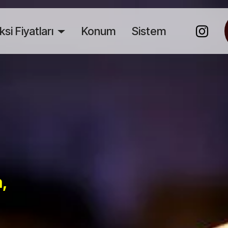
ksi Fiyatları
Konum
Sistem
m,